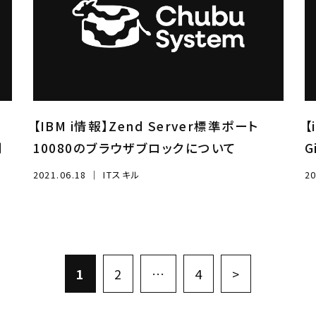
｜
【IBM i情報】Zend Server標準ポート
【
利
10080のブラウザブロックについて
G
2021.06.18
｜
ITスキル
20
1
2
…
4
>