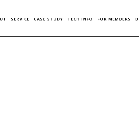
UT
SERVICE
CASE STUDY
TECH INFO
FOR MEMBERS
B