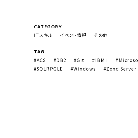
CATEGORY
ITスキル
イベント情報
その他
TAG
ACS
DB2
Git
IBM i
Microso
SQLRPGLE
Windows
Zend Server