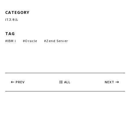
o
d
o
d
k
a
i
o
I
t
o
y
n
CATEGORY
k
n
e
n
k
ITスキル
TAG
IBM i
Oracle
Zend Server
PREV
ALL
NEXT