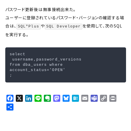
パスワード更新後は無事接続出来た。
ユーザーに登録されているパスワード・バージョンの確認する場
合は、
や
を使用して、次の
SQL
SQL*Plus
SQL Developer
を実行する。
select
username
,
password_versions
from
dba_users
where
account_status
=
'OPEN'
;
F
X
L
L
E
M
B
H
E
T
C
P
a
i
i
v
a
l
a
m
e
o
r
共
c
n
n
e
s
u
t
a
a
p
i
有
e
k
e
r
t
e
e
i
m
y
n
b
e
n
o
s
n
l
s
L
t