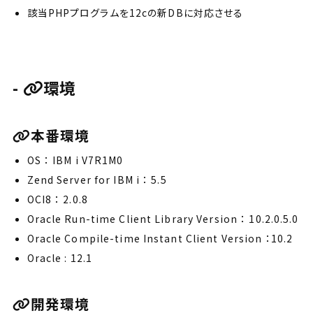
該当PHPプログラムを12cの新DBに対応させる
環境
本番環境
OS ： IBM i V7R1M0
Zend Server for IBM i ： 5.5
OCI8 ： 2.0.8
Oracle Run-time Client Library Version ： 10.2.0.5.0
Oracle Compile-time Instant Client Version ：10.2
Oracle : 12.1
開発環境