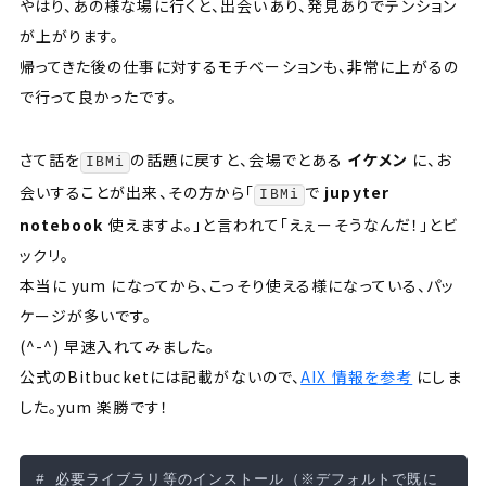
やはり、あの様な場に行くと、出会いあり、発見ありでテンション
が上がります。
帰ってきた後の仕事に対するモチベーションも、非常に上がるの
で行って良かったです。
さて話を
の話題に戻すと、会場でとある
イケメン
に、お
IBMi
会いすることが出来、その方から「
で
jupyter
IBMi
notebook
使えますよ。」と言われて「えぇーそうなんだ！」とビ
ックリ。
本当に
yum
になってから、こっそり使える様になっている、パッ
ケージが多いです。
(^-^) 早速入れてみました。
公式のBitbucketには記載がないので、
AIX 情報を参考
にしま
した。yum 楽勝です！
# 必要ライブラリ等のインストール（※デフォルトで既に