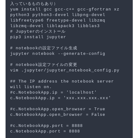
入っているものもあり）
yum 
install 
gcc gcc-c++ gcc-gfortran xz 
python3 python3-devel libpng-devel 
libfreetype6 freetype-devel libzmq 
# Jupyterのインストール
pip3 
install 
jupyter

# notebookの設定ファイル生成
jupyter notebook 
--generate-config
# notebook設定ファイルの変更
vim .jupyter/jupyter_notebook_config.py

## The IP address the notebook server 
will listen on.
#c.NotebookApp.ip = 'localhost'
c.NotebookApp.ip 
=
'xxx.xxx.xxx.xxx'
#c.NotebookApp.open_browser = True
c.NotebookApp.open_browser 
=
 False

#c.NotebookApp.port = 8888
c.NotebookApp.port 
=
 8888
