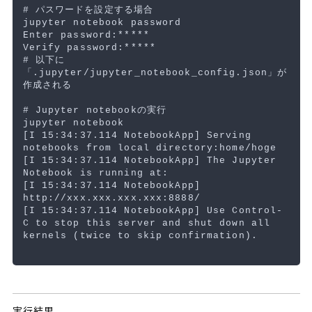
# パスワードを設定する場合
jupyter notebook password

Enter password:
*****
Verify password:
*****
# 以下に
「.jupyter/jupyter_notebook_config.json」が
作成される
# Jupyter notebookの実行
[
I 15:34:37.114 NotebookApp] Serving 
notebooks from 
local 
[
I 15:34:37.114 NotebookApp] The Jupyter 
[
I 15:34:37.114 NotebookApp] 
[
I 15:34:37.114 NotebookApp] Use Control-
C to stop this server and shut down all 
kernels 
(
twice to skip confirmation
)
.
実行結果