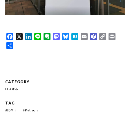
F
X
L
L
E
M
B
H
E
T
C
P
a
i
i
v
a
l
a
m
e
o
r
共
c
n
n
e
s
u
t
a
a
p
i
有
e
k
e
r
t
e
e
i
m
y
n
b
e
n
o
s
n
l
s
L
t
o
d
o
d
k
a
i
o
I
t
o
y
n
CATEGORY
k
n
e
n
k
ITスキル
TAG
IBM i
Python