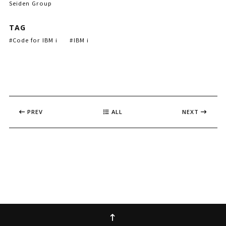
Seiden Group
TAG
Code for IBM i
IBM i
PREV
ALL
NEXT