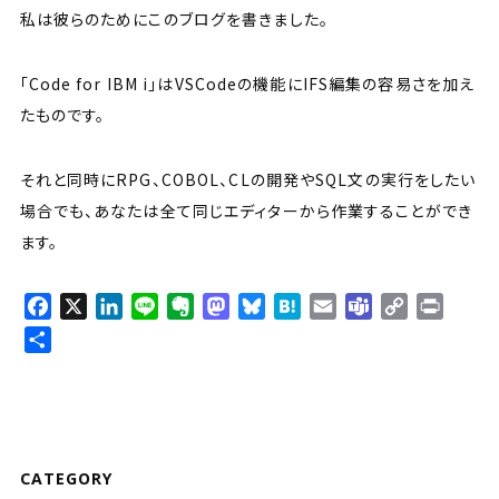
私は彼らのためにこのブログを書きました。
「Code for IBM i」はVSCodeの機能にIFS編集の容易さを加え
たものです。
それと同時にRPG、COBOL、CLの開発やSQL文の実行をしたい
場合でも、あなたは全て同じエディターから作業することができ
ます。
F
X
L
L
E
M
B
H
E
T
C
P
a
i
i
v
a
l
a
m
e
o
r
共
c
n
n
e
s
u
t
a
a
p
i
有
e
k
e
r
t
e
e
i
m
y
n
b
e
n
o
s
n
l
s
L
t
o
d
o
d
k
a
i
o
I
t
o
y
n
CATEGORY
k
n
e
n
k