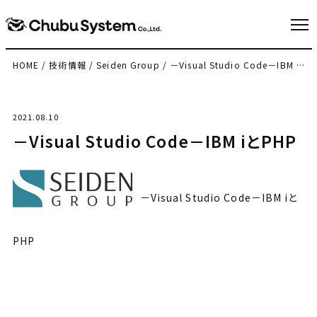
HOME
/
技術情報
/
Seiden Group
/
－Visual Studio Code－IBM iとPHP
2021.08.10
－Visual Studio Code－IBM iとPHP
－Visual Studio Code－IBM iと
PHP