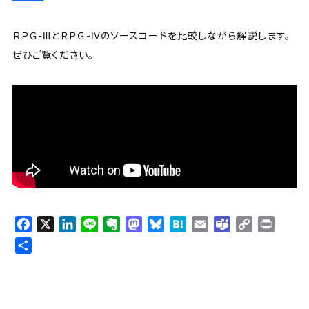
ＲＰＧ-ⅢとＲＰＧ-Ⅳのソースコードを比較しながら解説します。
ぜひご覧ください。
F
X
L
L
E
M
B
H
E
T
C
P
a
i
i
v
a
l
a
m
e
o
r
共
c
n
n
e
s
u
t
a
a
p
i
有
e
k
e
r
t
e
e
i
m
y
n
b
e
n
o
s
n
l
s
L
t
o
d
o
d
k
a
i