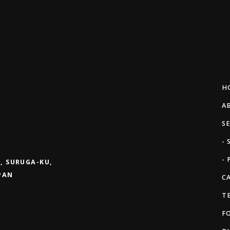
H
A
S
-
- 
, SURUGA-KU,
APAN
C
T
F