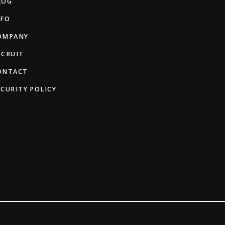
LOG
NFO
OMPANY
ECRUIT
ONTACT
ECURITY POLICY