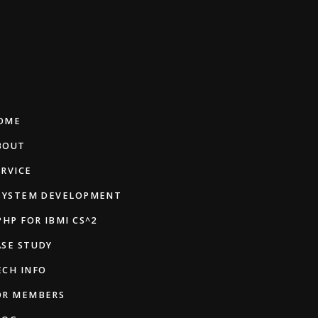
OME
BOUT
ERVICE
 SYSTEM DEVELOPMENT
PHP FOR IBMI CS^2
ASE STUDY
ECH INFO
OR MEMBERS