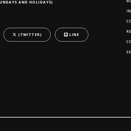
B
SUNDAYS AND HOLIDAYS)
I
C
R
(TWITTER)
LINE
C
S