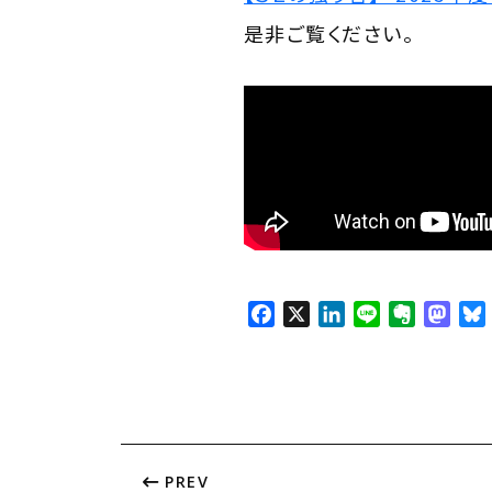
是非ご覧ください。
F
X
L
L
E
M
a
i
i
v
a
c
n
n
e
s
e
k
e
r
t
b
e
n
o
o
d
o
d
o
I
t
o
PREV