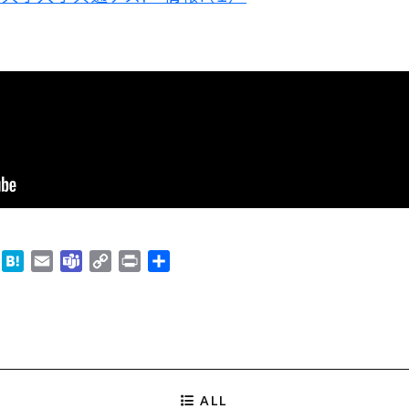
B
H
E
T
C
P
共
l
a
m
e
o
r
有
u
t
a
a
p
i
e
e
i
m
y
n
s
n
l
s
L
t
k
a
i
y
n
ALL