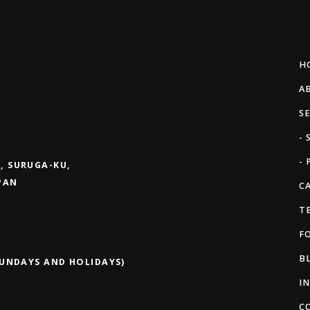
H
A
S
-
- 
, SURUGA-KU,
APAN
C
T
F
B
SUNDAYS AND HOLIDAYS)
I
C