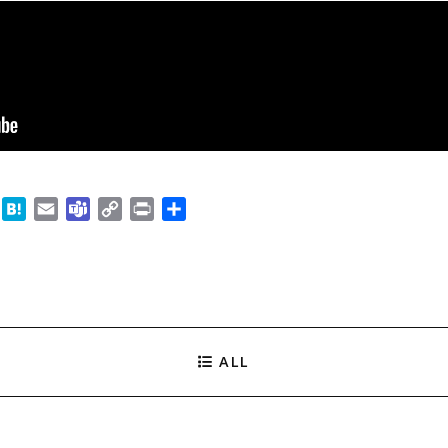
B
H
E
T
C
P
共
l
a
m
e
o
r
有
u
t
a
a
p
i
e
e
i
m
y
n
s
n
l
s
L
t
k
a
i
y
n
ALL
k