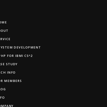
OME
BOUT
ERVICE
 SYSTEM DEVELOPMENT
PHP FOR IBMI CS^2
ASE STUDY
ECH INFO
OR MEMBERS
LOG
NFO
OMPANY