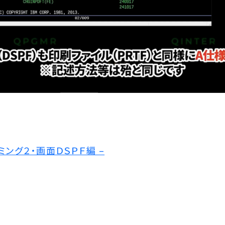
グラミング２・画面ＤＳＰＦ編 –