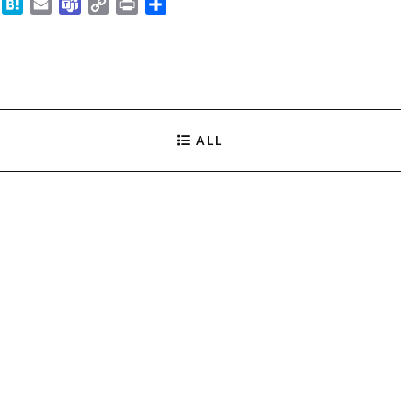
B
H
E
T
C
P
共
l
a
m
e
o
r
有
u
t
a
a
p
i
e
e
i
m
y
n
s
n
l
s
L
t
k
a
i
y
n
ALL
k