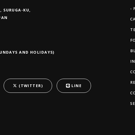
- 
, SURUGA-KU,
APAN
C
T
F
B
SUNDAYS AND HOLIDAYS)
I
C
R
(TWITTER)
LINE
C
S