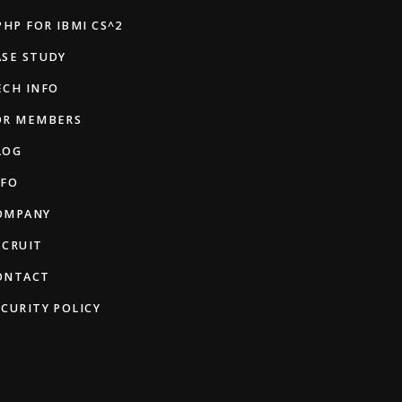
PHP FOR IBMI CS^2
ASE STUDY
ECH INFO
OR MEMBERS
LOG
NFO
OMPANY
ECRUIT
ONTACT
ECURITY POLICY